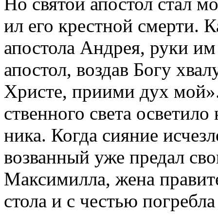
Но свя­той апо­стол стал мо
ил его крест­ной смер­ти. К
апо­сто­ла Ан­дрея, ру­ки им 
апо­стол, воз­дав Бо­гу хва­л
Хри­сте, при­и­ми дух мой». 
ствен­но­го све­та осве­ти­ло
ни­ка. Ко­гда си­я­ние ис­чез
во­зван­ный уже пре­дал сво
Мак­си­мил­ла, же­на пра­ви­т
сто­ла и с че­стью по­греб­ла