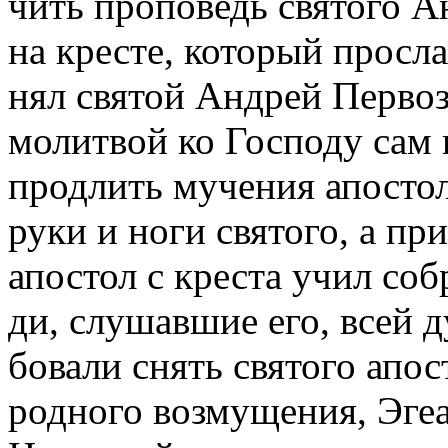
чить про­по­ведь свя­то­го А
на кре­сте, ко­то­рый про­сл
нял свя­той Ан­дрей Пер­во­з
мо­лит­вой ко Гос­по­ду сам
про­длить му­че­ния апо­сто­л
ру­ки и но­ги свя­то­го, а пр
апо­стол с кре­ста учил со­б
ди, слу­шав­шие его, всей ду
бо­ва­ли снять свя­то­го апо­с
род­но­го воз­му­ще­ния, Эге­