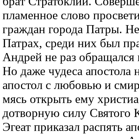
брат Стра­то­клий. Со­вер­шё
пла­мен­ное сло­во про­све­т
граж­дан го­ро­да Пат­ры. Не
Пат­рах, сре­ди них был пра­
Ан­дрей не раз об­ра­щал­ся 
Но да­же чу­де­са апо­сто­ла н
апо­стол с лю­бо­вью и сми­р
мясь от­крыть ему хри­сти­а
до­твор­ную си­лу Свя­то­го 
Эге­ат при­ка­зал рас­пять а