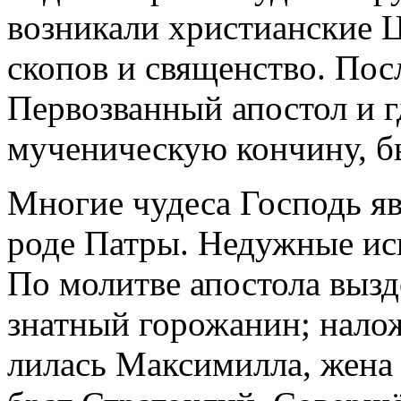
воз­ни­ка­ли хри­сти­ан­ские
ско­пов и свя­щен­ство. По­с
Пер­во­зван­ный апо­стол и 
му­че­ни­че­скую кон­чи­ну, 
Мно­гие чу­де­са Гос­подь яв
ро­де Пат­ры. Недуж­ные ис­ц
По мо­лит­ве апо­сто­ла вы­зд
знат­ный го­ро­жа­нин; на­ло­
ли­лась Мак­си­мил­ла, же­на 