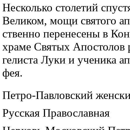
Несколь­ко сто­ле­тий спу­ст
Ве­ли­ком, мо­щи свя­то­го а
ствен­но пе­ре­не­се­ны в Кон
хра­ме Свя­тых Апо­сто­лов р
ге­ли­ста Лу­ки и уче­ни­ка а
фея.
Петро-Павловский женск
Русская Православная