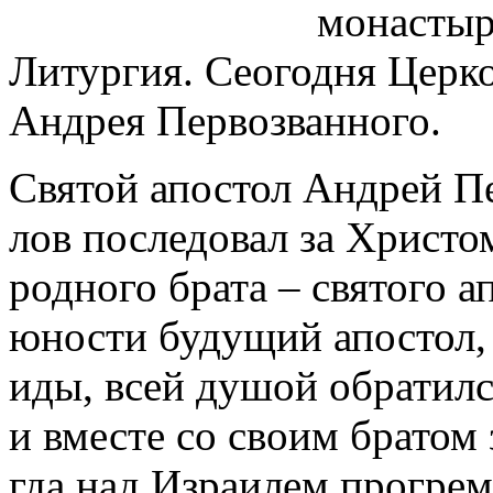
монастыр
Литургия. Сеогодня Церк
Андрея Первозванного.
Свя­той апо­стол Ан­дрей Пе
лов по­сле­до­вал за Хри­стом
род­но­го бра­та – свя­то­го 
юно­сти бу­ду­щий апо­стол,
и­ды, всей ду­шой об­ра­тил­
и вме­сте со сво­им бра­том 
гда над Из­ра­и­лем про­гре­м