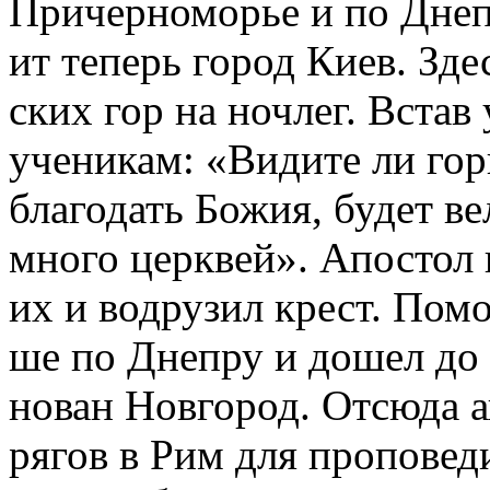
При­чер­но­мо­рье и по Дне­п
ит те­перь го­род Ки­ев. Здес
ских гор на ноч­лег. Встав
уче­ни­кам: «Ви­ди­те ли го­
бла­го­дать Бо­жия, бу­дет ве
мно­го церк­вей». Апо­стол п
их и во­дру­зил крест. По­м
ше по Дне­пру и до­шел до п
но­ван Нов­го­род. От­сю­да 
ря­гов в Рим для про­по­ве­