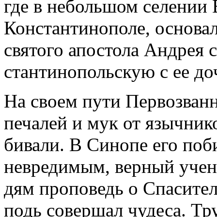
где в неболь­шом се­ле­нии В
Кон­стан­ти­но­по­ле, ос­но­
свя­то­го апо­сто­ла Ан­дрея 
стан­ти­но­поль­скую с ее до
На сво­ем пу­ти Пер­во­зван­
пе­ча­лей и мук от языч­ни­ко
би­ва­ли. В Си­но­пе его по­
невре­ди­мым, вер­ный уче­
дям про­по­ведь о Спа­си­те­
подь со­вер­шал чу­де­са. Тру